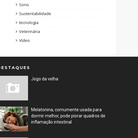
Sono
Sustentabilidade
tecnologia
Veterinária
Vídeo
DESTAQUES
Jogo da velha
May 09, 2023
Melatonina, comumente usada para
dormir melhor, pode piorar quadros de
inflamação intestinal
Apr 28, 2023