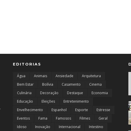
EDITORIAS
Água
Animais
Ansiedade
Arquitetura
Bem Estar
Bolívia
Casamento
Cinema
Culinária
Decoração
Destaque
Economia
Educação
Eleições
Entretenimento
r
Envelhecimento
Espanhol
Esporte
Estresse
Eventos
Fama
Famosos
Filmes
Geral
Idoso
Inovação
Internacional
Intestino