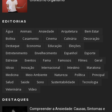
Crônico no Organismo
Jun 29, 2023
EDITORIAS
Água
Animais
Ansiedade
Arquitetura
Bem Estar
Bolívia
Casamento
Cinema
Culinária
Decoração
Destaque
Economia
Educação
Eleições
Entretenimento
Envelhecimento
Espanhol
Esporte
Estresse
Eventos
Fama
Famosos
Filmes
Geral
Idoso
Inovação
Internacional
Intestino
Maratona
Medicina
Meio Ambiente
Natureza
Política
Principal
Salud
Saúde
Sono
Sustentabilidade
Tecnologia
Veterinária
Vídeo
DESTAQUES
Compreender a Ansiedade: Causas, Sintomas e