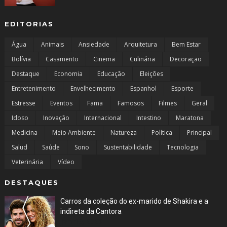
EDITORIAS
Água
Animais
Ansiedade
Arquitetura
Bem Estar
Bolívia
Casamento
Cinema
Culinária
Decoração
Destaque
Economia
Educação
Eleições
Entretenimento
Envelhecimento
Espanhol
Esporte
Estresse
Eventos
Fama
Famosos
Filmes
Geral
Idoso
Inovação
Internacional
Intestino
Maratona
Medicina
Meio Ambiente
Natureza
Política
Principal
Salud
Saúde
Sono
Sustentabilidade
Tecnologia
Veterinária
Vídeo
DESTAQUES
Carros da coleção do ex-marido de Shakira e a
indireta da Cantora
Jan 19, 2023