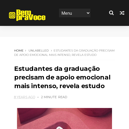
HOME
UNLABELLED
ESTUDANTES DA GRADUAÇÃO PRECISAM
DE APOIO EMOCIONAL MAIS INTENSO, REVELA ESTUDO
Estudantes da graduação
precisam de apoio emocional
mais intenso, revela estudo
8 YEARS AGO
2 MINUTE
READ