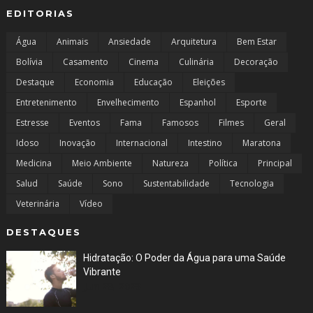
EDITORIAS
Água
Animais
Ansiedade
Arquitetura
Bem Estar
Bolívia
Casamento
Cinema
Culinária
Decoração
Destaque
Economia
Educação
Eleições
Entretenimento
Envelhecimento
Espanhol
Esporte
Estresse
Eventos
Fama
Famosos
Filmes
Geral
Idoso
Inovação
Internacional
Intestino
Maratona
Medicina
Meio Ambiente
Natureza
Política
Principal
Salud
Saúde
Sono
Sustentabilidade
Tecnologia
Veterinária
Vídeo
DESTAQUES
Hidratação: O Poder da Água para uma Saúde
Vibrante
Jun 28, 2023