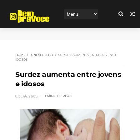
HOME
UNLABELLED
SURDEZ AUMENTA ENTRE JOVENS E
IDOSOS
Surdez aumenta entre jovens
e idosos
8 YEARS AGO
1 MINUTE
READ