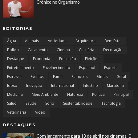
Crônico no Organismo
Jun 29, 2023
EDITORIAS
Água
Animais
Ansiedade
Arquitetura
Bem Estar
Bolívia
Casamento
Cinema
Culinária
Decoração
Destaque
Economia
Educação
Eleições
Entretenimento
Envelhecimento
Espanhol
Esporte
Estresse
Eventos
Fama
Famosos
Filmes
Geral
Idoso
Inovação
Internacional
Intestino
Maratona
Medicina
Meio Ambiente
Natureza
Política
Principal
Salud
Saúde
Sono
Sustentabilidade
Tecnologia
Veterinária
Vídeo
DESTAQUES
Com lançamento para 13 de abril nos cinemas, O