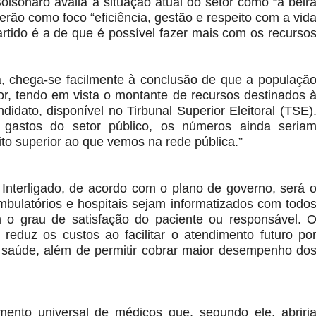
sonaro avalia a situação atual do setor como “à beir
erão como foco “eficiência, gestão e respeito com a vid
rtido é a de que é possível fazer mais com os recurso
, chega-se facilmente à conclusão de que a populaçã
or, tendo em vista o montante de recursos destinados 
idato, disponível no Tirbunal Superior Eleitoral (TSE)
astos do setor público, os números ainda seria
to superior ao que vemos na rede pública.”
Interligado, de acordo com o plano de governo, será 
mbulatórios e hospitais sejam informatizados com todo
 o grau de satisfação do paciente ou responsável. 
reduz os custos ao facilitar o atendimento futuro po
 saúde, além de permitir cobrar maior desempenho do
nto universal de médicos que, segundo ele, abriri