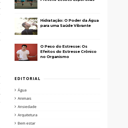
a
a
s
Hidratação: O Poder da Água
para uma Saúde Vibrante
o
à
.
O Peso do Estresse: Os
m
Efeitos do Estresse Crônico
no Organismo
o
EDITORIAL
s
O
Água
r
Animais
s
Ansiedade
Arquitetura
Bem estar
a