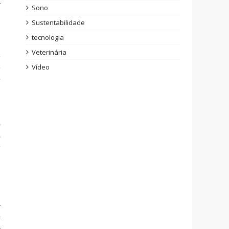
a
Sono
Sustentabilidade
tecnologia
Veterinária
e
Vídeo
O
e
,
o
s
e
a
a
a