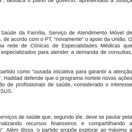
a”, destaca o plano de governo, apresentado à Justiç
Saúde da Família, Serviço de Atendimento Móvel d
, de acordo com o PT, “novamente” o apoio da União. 
a rede de Clínicas de Especialidades Médicas qu
s especializados para atender a demanda de consultas
artido como “ousada iniciativa para garantir a atençã
s”, Haddad defende que o programa norteie novas açõe
o de profissionais de saúde, considerado o interess
o SUS.
erviços de saúde que, segundo ele, deve se pautar pel
onalizando recursos financeiros e compartilhando 
”. Além disso, o partido propõe explorar ao máximo 