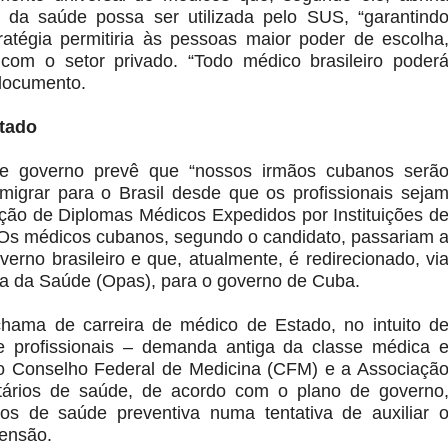
 da saúde possa ser utilizada pelo SUS, “garantind
tratégia permitiria às pessoas maior poder de escolha
 com o setor privado. “Todo médico brasileiro poder
 documento.
stado
e governo prevê que “nossos irmãos cubanos serã
imigrar para o Brasil desde que os profissionais seja
ão de Diplomas Médicos Expedidos por Instituições d
 Os médicos cubanos, segundo o candidato, passariam 
verno brasileiro e que, atualmente, é redirecionado, vi
a da Saúde (Opas), para o governo de Cuba.
hama de carreira de médico de Estado, no intuito d
 profissionais – demanda antiga da classe médica 
 o Conselho Federal de Medicina (CFM) e a Associaçã
tários de saúde, de acordo com o plano de governo
cos de saúde preventiva numa tentativa de auxiliar 
tensão.