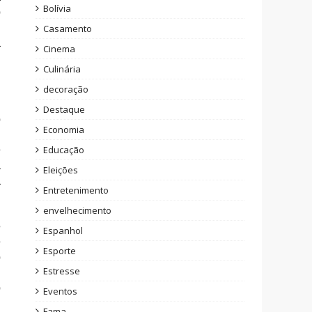
Bolívia
o
,
Casamento
á
Cinema
Culinária
decoração
Destaque
o
Economia
m
e
Educação
a
Eleições
a
Entretenimento
envelhecimento
e
Espanhol
e
Esporte
o
Estresse
,
o
Eventos
Fama