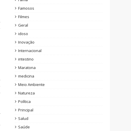
Famosos
,
Filmes
o
Geral
e
idoso
Inovação
Internacional
intestino
Maratona
l
medicina
o
Meio Ambiente
e
o
Natureza
Política
Principal
a
,
Salud
o
Saúde