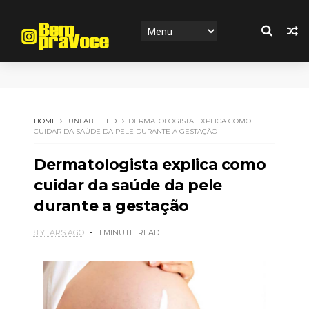
HOME
UNLABELLED
DERMATOLOGISTA EXPLICA COMO
CUIDAR DA SAÚDE DA PELE DURANTE A GESTAÇÃO
Dermatologista explica como
cuidar da saúde da pele
durante a gestação
8 YEARS AGO
1 MINUTE
READ