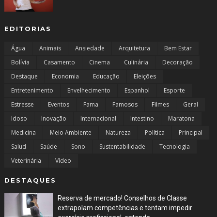
EDITORIAS
Água
Animais
Ansiedade
Arquitetura
Bem Estar
Bolívia
Casamento
Cinema
Culinária
Decoração
Destaque
Economia
Educação
Eleições
Entretenimento
Envelhecimento
Espanhol
Esporte
Estresse
Eventos
Fama
Famosos
Filmes
Geral
Idoso
Inovação
Internacional
Intestino
Maratona
Medicina
Meio Ambiente
Natureza
Política
Principal
Salud
Saúde
Sono
Sustentabilidade
Tecnologia
Veterinária
Vídeo
DESTAQUES
Reserva de mercado! Conselhos de Classe
extrapolam competências e tentam impedir