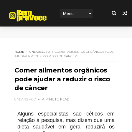
HOME
UNLABELLED
COMER ALIMENTOS ORGÂNICOS PODE
AJUDAR A REDUZIR O RISCO DE CÂNCER
Comer alimentos orgânicos
pode ajudar a reduzir o risco
de câncer
8 YEARS AGO
4 MINUTE
READ
Alguns especialistas são céticos em
relação à pesquisa, mas dizem que uma
dieta saudável em geral reduzirá os