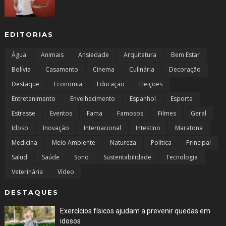
Jun 29, 2023
EDITORIAS
Água
Animais
Ansiedade
Arquitetura
Bem Estar
Bolívia
Casamento
Cinema
Culinária
Decoração
Destaque
Economia
Educação
Eleições
Entretenimento
Envelhecimento
Espanhol
Esporte
Estresse
Eventos
Fama
Famosos
Filmes
Geral
Idoso
Inovação
Internacional
Intestino
Maratona
Medicina
Meio Ambiente
Natureza
Política
Principal
Salud
Saúde
Sono
Sustentabilidade
Tecnologia
Veterinária
Vídeo
DESTAQUES
Exercícios físicos ajudam a prevenir quedas em
idosos