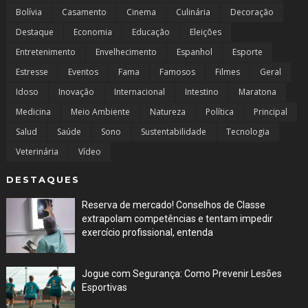
Bolívia
Casamento
Cinema
Culinária
Decoração
Destaque
Economia
Educação
Eleições
Entretenimento
Envelhecimento
Espanhol
Esporte
Estresse
Eventos
Fama
Famosos
Filmes
Geral
Idoso
Inovação
Internacional
Intestino
Maratona
Medicina
Meio Ambiente
Natureza
Política
Principal
Salud
Saúde
Sono
Sustentabilidade
Tecnologia
Veterinária
Vídeo
DESTAQUES
Reserva de mercado! Conselhos de Classe
extrapolam competências e tentam impedir
exercício profissional, entenda
Mar 29, 2026
Jogue com Segurança: Como Prevenir Lesões
Esportivas
Jun 30, 2023