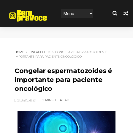
HOME
UNLABELLED
CONGELAR ESPERMATOZOIDES É
IMPORTANTE PARA PACIENTE ONCOLÓGICO
Congelar espermatozoides é
importante para paciente
oncológico
8 YEARS AGO
2 MINUTE
READ