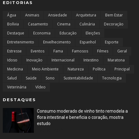
EDITORIAS
Água
Animais
Ansiedade
Arquitetura
Bem Estar
Bolívia
Casamento
Cinema
Culinária
Decoração
Destaque
Economia
Educação
Eleições
Entretenimento
Envelhecimento
Espanhol
Esporte
Estresse
Eventos
Fama
Famosos
Filmes
Geral
Idoso
Inovação
Internacional
Intestino
Maratona
Medicina
Meio Ambiente
Natureza
Política
Principal
Salud
Saúde
Sono
Sustentabilidade
Tecnologia
Veterinária
Vídeo
DESTAQUES
Consumo moderado de vinho tinto remodela a
flora intestinal e beneficia o coração, mostra
estudo
Feb 08, 2023