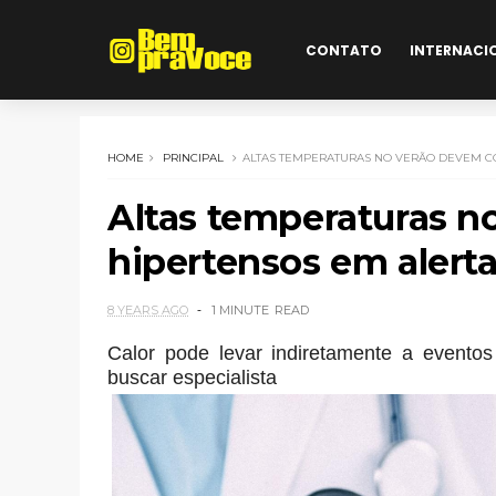
CONTATO
INTERNACI
HOME
PRINCIPAL
ALTAS TEMPERATURAS NO VERÃO DEVEM C
Altas temperaturas n
hipertensos em alert
8 YEARS AGO
1 MINUTE
READ
Calor pode levar indiretamente a eventos
buscar especialista