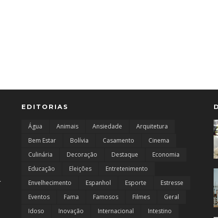
EDITORIAS
Água
Animais
Ansiedade
Arquitetura
Bem Estar
Bolívia
Casamento
Cinema
Culinária
Decoração
Destaque
Economia
Educação
Eleições
Entretenimento
r
Envelhecimento
Espanhol
Esporte
Estresse
Eventos
Fama
Famosos
Filmes
Geral
Idoso
Inovação
Internacional
Intestino