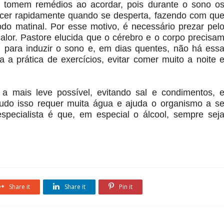
tomem remédios ao acordar, pois durante o sono o
scer rapidamente quando se desperta, fazendo com qu
odo matinal. Por esse motivo, é necessário prezar pel
lor. Pastore elucida que o cérebro e o corpo precisa
i para induzir o sono e, em dias quentes, não há ess
da a prática de exercícios, evitar comer muito a noite 
 a mais leve possível, evitando sal e condimentos, 
udo isso requer muita água e ajuda o organismo a s
especialista é que, em especial o álcool, sempre sej
Share it
Share it
Pin it