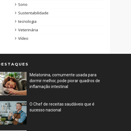
Sono
Sustentabilidade
tecnologia
Veterinária
Vídeo
DESTAQUES
Melatonina, comumente usada para
dormir melhor, pode piorar quadros de
inflamação intestinal
Apr 28, 2023
O Chef de receitas saudáveis que é
sucesso nacional
Apr 10, 2023