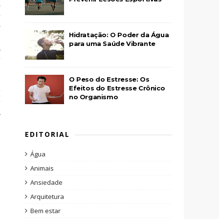
s
e
o
Hidratação: O Poder da Água
m
para uma Saúde Vibrante
a
e
O Peso do Estresse: Os
Efeitos do Estresse Crônico
e
no Organismo
e
a
EDITORIAL
Água
Animais
Ansiedade
Arquitetura
Bem estar