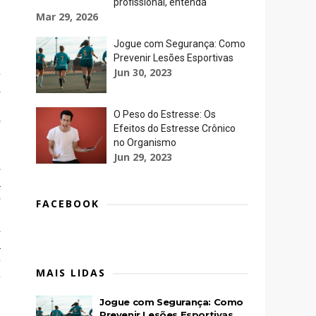
profissional, entenda
Mar 29, 2026
Jogue com Segurança: Como
Prevenir Lesões Esportivas
Jun 30, 2023
e
s
u
O Peso do Estresse: Os
o
Efeitos do Estresse Crônico
no Organismo
Jun 29, 2023
s
a
o
FACEBOOK
m
s
a
e
MAIS LIDAS
-
Jogue com Segurança: Como
Prevenir Lesões Esportivas