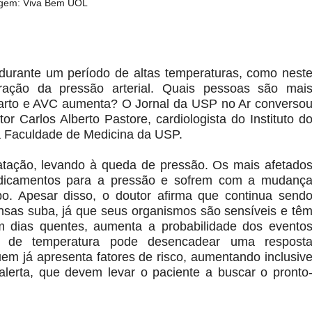
gem: Viva Bem UOL
durante um período de altas temperaturas, como nest
ração da pressão arterial. Quais pessoas são mai
nfarto e AVC aumenta? O Jornal da USP no Ar converso
 Carlos Alberto Pastore, cardiologista do Instituto d
da Faculdade de Medicina da USP.
ilatação, levando à queda de pressão. Os mais afetado
edicamentos para a pressão e sofrem com a mudanç
o. Apesar disso, o doutor afirma que continua send
nsas suba, já que seus organismos são sensíveis e tê
 dias quentes, aumenta a probabilidade dos evento
ca de temperatura pode desencadear uma respost
uem já apresenta fatores de risco, aumentando inclusiv
e alerta, que devem levar o paciente a buscar o pronto