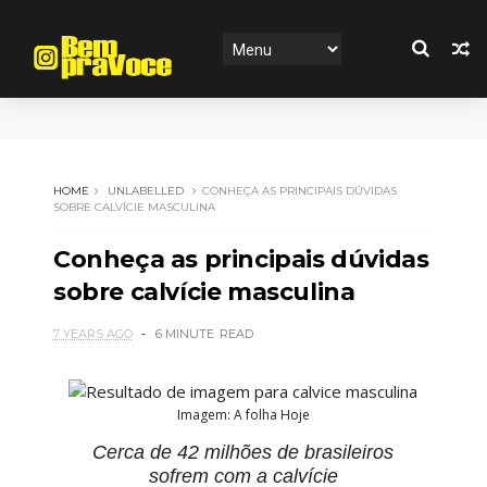
HOME
UNLABELLED
CONHEÇA AS PRINCIPAIS DÚVIDAS
SOBRE CALVÍCIE MASCULINA
Conheça as principais dúvidas
sobre calvície masculina
7 YEARS AGO
6 MINUTE
READ
Imagem: A folha Hoje
Cerca de 42 milhões de brasileiros
sofrem com a calvície