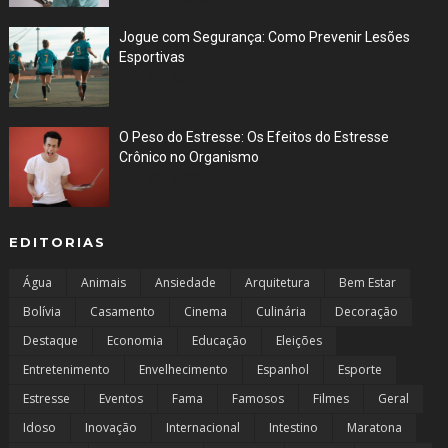
Jogue com Segurança: Como Prevenir Lesões
Esportivas
Jun 30, 2023
O Peso do Estresse: Os Efeitos do Estresse
Crônico no Organismo
Jun 29, 2023
EDITORIAS
Água
Animais
Ansiedade
Arquitetura
Bem Estar
Bolívia
Casamento
Cinema
Culinária
Decoração
Destaque
Economia
Educação
Eleições
Entretenimento
Envelhecimento
Espanhol
Esporte
Estresse
Eventos
Fama
Famosos
Filmes
Geral
Idoso
Inovação
Internacional
Intestino
Maratona