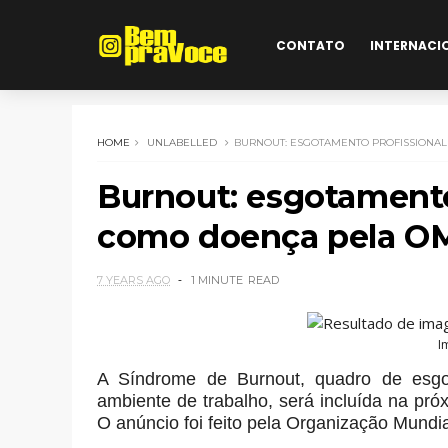
CONTATO
INTERNACI
HOME
UNLABELLED
BURNOUT: ESGOTAMENTO PROFISSIONAL
Burnout: esgotamento
como doença pela O
7 YEARS AGO
1 MINUTE
READ
I
A Síndrome de Burnout, quadro de esgot
ambiente de trabalho, será incluída na pró
O anúncio foi feito pela Organização Mundi