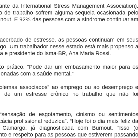
nte da International Stress Management Association)
o de trabalho sofrem alguma sequela ocasionada pel
urnout. E 92% das pessoas com a síndrome continuaria
xacerbado de estresse, as pessoas continuam em seu
go. Um trabalhador nesse estado está mais propenso 
ga e presidente do Isma-BR, Ana Maria Rossi.
to prático. “Pode dar um embasamento maior para o
acionadas com a saúde mental.”
problemas associados” ao emprego ou ao desemprego 
e de um estresse crônico no trabalho que não fo
 “sensação de esgotamento, cinismo ou sentimento
ácia profissional reduzida”. “Hoje foi o dia mais feliz d
la Camargo, já diagnosticada com Burnout. “Isso (
nto e respeito para as pessoas que estiverem passand