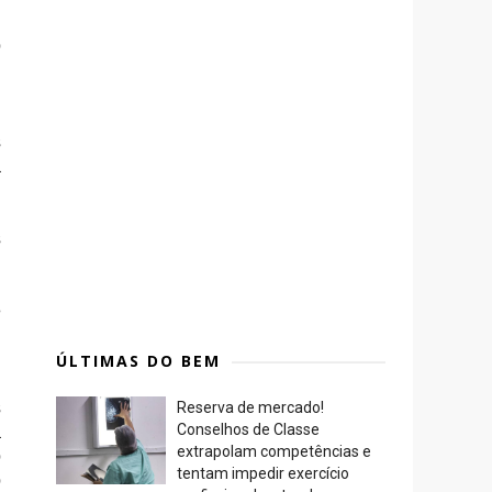
,
o
m
s
a
s
e
i
ÚLTIMAS DO BEM
s
Reserva de mercado!
a
Conselhos de Classe
extrapolam competências e
o
tentam impedir exercício
o