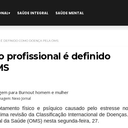
ONAL
SAÚDE INTEGRAL
SAÚDE MENTAL
 É DEFINIDO COMO DOENÇA PELA OMS
 profissional é definido
MS
magem: Nexo Jornal
amento físico e psíquico causado pelo estresse n
xima revisão da Classificação Internacional de Doenças
al da Saúde (OMS) nesta segunda-feira, 27.