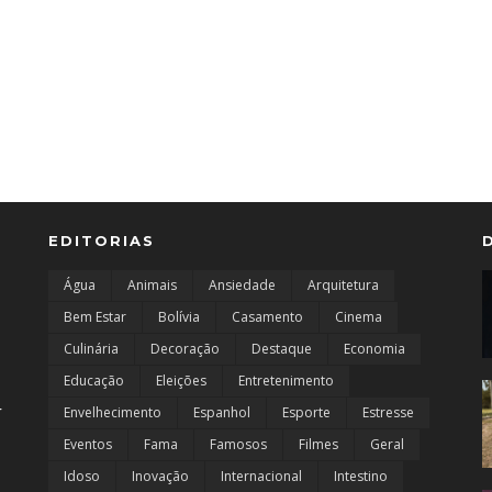
EDITORIAS
Água
Animais
Ansiedade
Arquitetura
Bem Estar
Bolívia
Casamento
Cinema
Culinária
Decoração
Destaque
Economia
Educação
Eleições
Entretenimento
r
Envelhecimento
Espanhol
Esporte
Estresse
Eventos
Fama
Famosos
Filmes
Geral
Idoso
Inovação
Internacional
Intestino