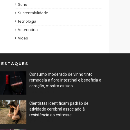
Sono
Sustentabilidade
tecnologia
Veterinária
Vídeo
DESTAQUES
Consumo moderado de vinho tinto
remodela a flora intestinal e beneficia o
coração, mostra estudo
Feb 08, 2023
Cientistas identificam padrão de
atividade cerebral associado à
resistência ao estresse
Jan 27, 2023