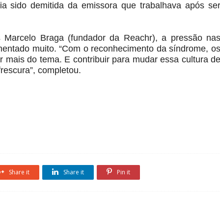
eria sido demitida da emissora que trabalhava após se
 Marcelo Braga (fundador da Reachr), a pressão na
umentado muito. “Com o reconhecimento da síndrome, o
 mais do tema. E contribuir para mudar essa cultura d
frescura”, completou.
Share it
Share it
Pin it