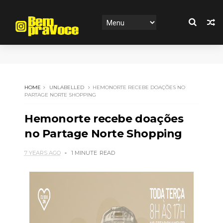
HOME
UNLABELLED
HEMONORTE RECEBE DOAÇÕES NO
PARTAGE NORTE SHOPPING
Hemonorte recebe doações
no Partage Norte Shopping
7 YEARS AGO
1 MINUTE
READ