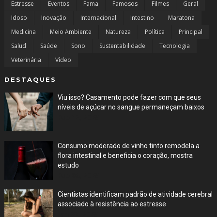
Estresse
Eventos
Fama
Famosos
Filmes
Geral
Idoso
Inovação
Internacional
Intestino
Maratona
Medicina
Meio Ambiente
Natureza
Política
Principal
Salud
Saúde
Sono
Sustentabilidade
Tecnologia
Veterinária
Vídeo
DESTAQUES
Viu isso? Casamento pode fazer com que seus
níveis de açúcar no sangue permaneçam baixos
Feb 12, 2023
Consumo moderado de vinho tinto remodela a
flora intestinal e beneficia o coração, mostra
estudo
Feb 08, 2023
Cientistas identificam padrão de atividade cerebral
associado à resistência ao estresse
Jan 27, 2023