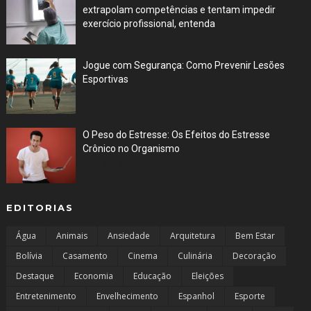
extrapolam competências e tentam impedir
exercício profissional, entenda
Mar 29, 2026
Jogue com Segurança: Como Prevenir Lesões
Esportivas
Jun 30, 2023
O Peso do Estresse: Os Efeitos do Estresse
Crônico no Organismo
Jun 29, 2023
EDITORIAS
Água
Animais
Ansiedade
Arquitetura
Bem Estar
Bolívia
Casamento
Cinema
Culinária
Decoração
Destaque
Economia
Educação
Eleições
Entretenimento
Envelhecimento
Espanhol
Esporte