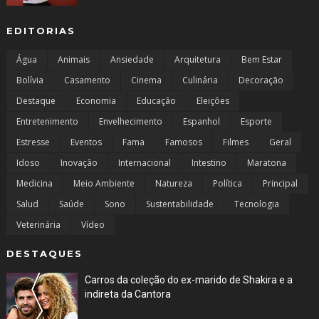
EDITORIAS
Água
Animais
Ansiedade
Arquitetura
Bem Estar
Bolívia
Casamento
Cinema
Culinária
Decoração
Destaque
Economia
Educação
Eleições
Entretenimento
Envelhecimento
Espanhol
Esporte
Estresse
Eventos
Fama
Famosos
Filmes
Geral
Idoso
Inovação
Internacional
Intestino
Maratona
Medicina
Meio Ambiente
Natureza
Política
Principal
Salud
Saúde
Sono
Sustentabilidade
Tecnologia
Veterinária
Vídeo
DESTAQUES
Carros da coleção do ex-marido de Shakira e a
indireta da Cantora
Jan 19, 2023