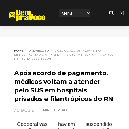
HOME
UNLABELLED
APÓS ACORDO DE PAGAMENTO,
MÉDICOS VOLTAM A ATENDER PELO SUS EM HOSPITAIS PRIVADOS
E FILANTRÓPICOS DO RN
Após acordo de pagamento,
médicos voltam a atender
pelo SUS em hospitais
privados e filantrópicos do RN
7 YEARS AGO
1 MINUTE
READ
Cooperativas haviam suspendido