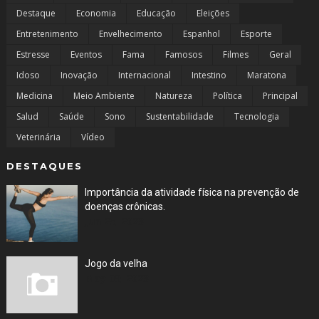
Destaque
Economia
Educação
Eleições
Entretenimento
Envelhecimento
Espanhol
Esporte
Estresse
Eventos
Fama
Famosos
Filmes
Geral
Idoso
Inovação
Internacional
Intestino
Maratona
Medicina
Meio Ambiente
Natureza
Política
Principal
Salud
Saúde
Sono
Sustentabilidade
Tecnologia
Veterinária
Vídeo
DESTAQUES
Importância da atividade física na prevenção de
doenças crônicas.
Jun 25, 2023
Jogo da velha
May 09, 2023