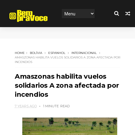
HOME
BOLÍVIA
ESPANHOL
INTERNACIONAL
AMASZONAS HABILITA VUELOS SOLIDARIOS A ZONA AFECTADA POR
INCENDIOS
Amaszonas habilita vuelos
solidarios A zona afectada por
incendios
7 YEARS AGO
1 MINUTE
READ