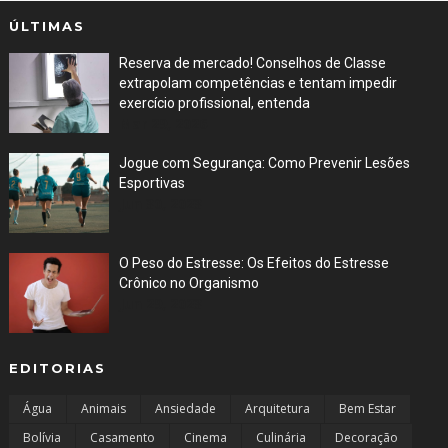
ÚLTIMAS
Reserva de mercado! Conselhos de Classe
extrapolam competências e tentam impedir
exercício profissional, entenda
Mar 29, 2026
Jogue com Segurança: Como Prevenir Lesões
Esportivas
Jun 30, 2023
O Peso do Estresse: Os Efeitos do Estresse
Crônico no Organismo
Jun 29, 2023
EDITORIAS
Água
Animais
Ansiedade
Arquitetura
Bem Estar
Bolívia
Casamento
Cinema
Culinária
Decoração