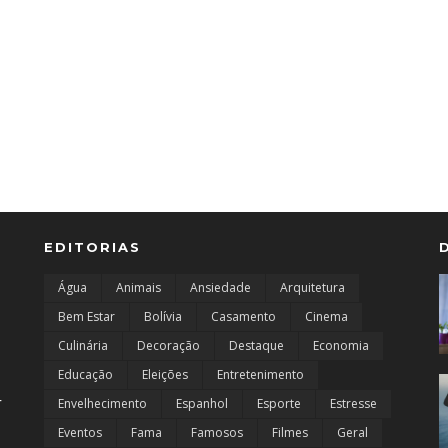
EDITORIAS
Água
Animais
Ansiedade
Arquitetura
Bem Estar
Bolívia
Casamento
Cinema
Culinária
Decoração
Destaque
Economia
Educação
Eleições
Entretenimento
r
Envelhecimento
Espanhol
Esporte
Estresse
Eventos
Fama
Famosos
Filmes
Geral