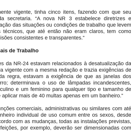
ente vigente, tinha cinco itens, fazendo com que se
da secretaria. “A nova NR 3 estabelece diretrizes 
rização das situações ou condições de trabalho que leve
os técnicos, que até então não eram claros, tem com
cisões consistentes e transparentes.”
ais de Trabalho
ves da NR-24 estavam relacionados à desatualização d
va vigente com a mesma redação e trazia exigências d
 da regra, estavam a exigência de que as janelas do
rro; determinava o uso de lâmpadas incandescentes
culino e um feminino para qualquer tipo e tamanho d
e aplicar mais de 40 multas apenas em um banheiro.”
ções comerciais, administrativas ou similares com at
nheiro individual de uso comum entre os sexos, desd
ordo com as mudanças, todas as instalações previstas
 refeições, por exemplo, deverão ser dimensionadas co