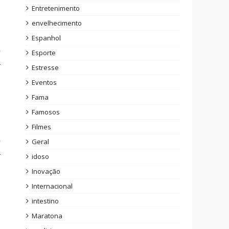
Entretenimento
envelhecimento
Espanhol
o
Esporte
a
Estresse
m
Eventos
Fama
Famosos
Filmes
u
o
Geral
a
idoso
Inovação
Internacional
intestino
Maratona