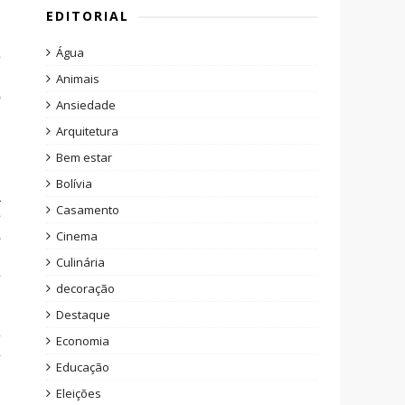
EDITORIAL
u
Água
e
m
Animais
o
Ansiedade
Arquitetura
Bem estar
Bolívia
a
Casamento
e
s
Cinema
,
Culinária
e
decoração
Destaque
é
Economia
e
Educação
,
Eleições
m