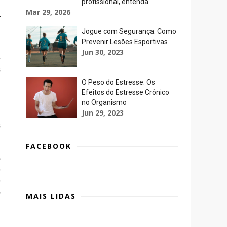
profissional, entenda
Mar 29, 2026
a
Jogue com Segurança: Como
Prevenir Lesões Esportivas
,
Jun 30, 2023
e
s
O Peso do Estresse: Os
Efeitos do Estresse Crônico
no Organismo
Jun 29, 2023
s
FACEBOOK
o
e
e
o
MAIS LIDAS