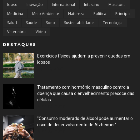
Idoso
Inovação
Internacional
Intestino
Maratona
Medicina
Meio Ambiente
Natureza
Política
Principal
Salud
Saúde
Sono
Sustentabilidade
Tecnologia
Veterinária
Vídeo
DESTAQUES
Exercícios físicos ajudam a prevenir quedas em
idosos
Apr 06, 2023
Tratamento com hormônio masculino controla
doença que causa o envelhecimento precoce das
células
Mar 30, 2023
"Consumo moderado de álcool pode aumentar o
risco de desenvolvimento de Alzheimer"
Mar 06, 2023