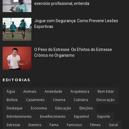
exercício profissional, entenda
Mar 29, 2026
Jogue com Segurança: Como Prevenir Lesões
Esportivas
Jun 30, 2023
O Peso do Estresse: Os Efeitos do Estresse
Crônico no Organismo
Jun 29, 2023
EDITORIAS
Água
Animais
Ansiedade
Arquitetura
Bem Estar
Bolívia
Casamento
Cinema
Culinária
Decoração
Destaque
Economia
Educação
Eleições
Entretenimento
Envelhecimento
Espanhol
Esporte
Estresse
Eventos
Fama
Famosos
Filmes
Geral