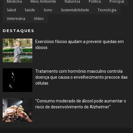
Medicina
Meio Ambiente
Natureza
Política
Principal
Salud
Saúde
Sono
Sustentabilidade
Tecnologia
Veterinária
Vídeo
DESTAQUES
Exercícios físicos ajudam a prevenir quedas em
idosos
Apr 06, 2023
Tratamento com hormônio masculino controla
doença que causa o envelhecimento precoce das
células
Mar 30, 2023
"Consumo moderado de álcool pode aumentar o
risco de desenvolvimento de Alzheimer"
Mar 06, 2023