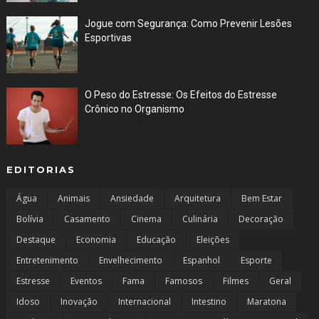
Jogue com Segurança: Como Prevenir Lesões
Esportivas
Jun 30, 2023
O Peso do Estresse: Os Efeitos do Estresse
Crônico no Organismo
Jun 29, 2023
EDITORIAS
Água
Animais
Ansiedade
Arquitetura
Bem Estar
Bolívia
Casamento
Cinema
Culinária
Decoração
Destaque
Economia
Educação
Eleições
Entretenimento
Envelhecimento
Espanhol
Esporte
Estresse
Eventos
Fama
Famosos
Filmes
Geral
Idoso
Inovação
Internacional
Intestino
Maratona