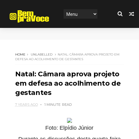
HOME
UNLABELLED
NATAL: CÂMARA APROVA PROJETO EM
DEFESA AO ACOLHIMENTO DE GESTANTES
Natal: Câmara aprova projeto
em defesa ao acolhimento de
gestantes
7 YEARS AGO
1 MINUTE
READ
Foto: Elpídio Júnior
Durante as discussões desta quarta-feira