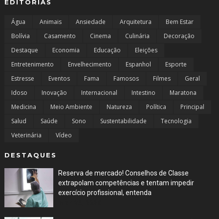
EDITORIAS
Água
Animais
Ansiedade
Arquitetura
Bem Estar
Bolívia
Casamento
Cinema
Culinária
Decoração
Destaque
Economia
Educação
Eleições
Entretenimento
Envelhecimento
Espanhol
Esporte
Estresse
Eventos
Fama
Famosos
Filmes
Geral
Idoso
Inovação
Internacional
Intestino
Maratona
Medicina
Meio Ambiente
Natureza
Política
Principal
Salud
Saúde
Sono
Sustentabilidade
Tecnologia
Veterinária
Vídeo
DESTAQUES
Reserva de mercado! Conselhos de Classe
extrapolam competências e tentam impedir
exercício profissional, entenda
Mar 29, 2026