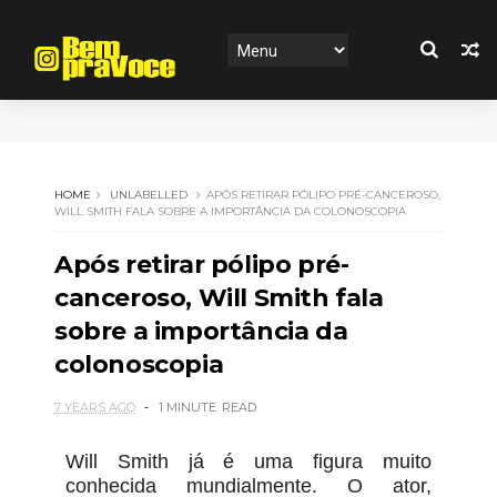
HOME
UNLABELLED
APÓS RETIRAR PÓLIPO PRÉ-CANCEROSO,
WILL SMITH FALA SOBRE A IMPORTÂNCIA DA COLONOSCOPIA
Após retirar pólipo pré-
canceroso, Will Smith fala
sobre a importância da
colonoscopia
7 YEARS AGO
1 MINUTE
READ
Will Smith já é uma figura muito
conhecida mundialmente. O ator,