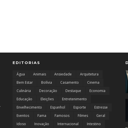
EDITORIAS
Água
Animais
Ansiedade
Arquitetura
Bem Estar
Bolívia
Casamento
Cinema
Culinária
Decoração
Destaque
Economia
Educação
Eleições
Entretenimento
r
Envelhecimento
Espanhol
Esporte
Estresse
Eventos
Fama
Famosos
Filmes
Geral
Idoso
Inovação
Internacional
Intestino