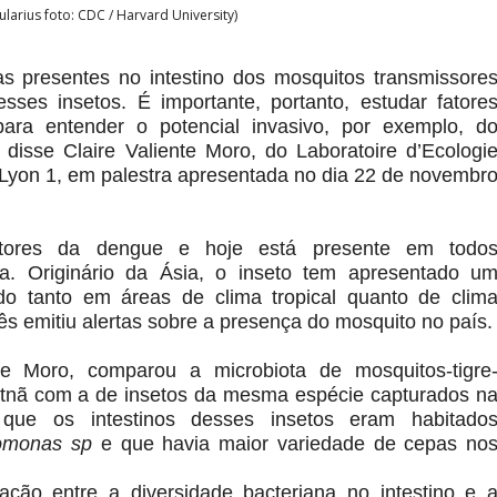
larius foto: CDC / Harvard University)
as presentes no intestino dos mosquitos transmissore
sses insetos. É importante, portanto, estudar fatore
 para entender o potencial invasivo, por exemplo, d
, disse Claire Valiente Moro, do Laboratoire d’Ecologi
 Lyon 1, em palestra apresentada no dia 22 de novembr
vetores da dengue e hoje está presente em todo
a. Originário da Ásia, o inseto tem apresentado u
ado tanto em áreas de clima tropical quanto de clim
s emitiu alertas sobre a presença do mosquito no país.
te Moro, comparou a microbiota de mosquitos-tigre
ietnã com a de insetos da mesma espécie capturados n
que os intestinos desses insetos eram habitado
omonas sp
e que havia maior variedade de cepas no
ação entre a diversidade bacteriana no intestino e 