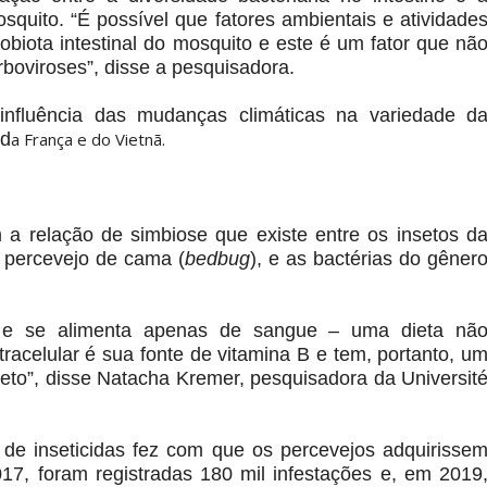
quito. “É possível que fatores ambientais e atividade
biota intestinal do mosquito e este é um fator que nã
boviroses”, disse a pesquisadora.
influência das mudanças climáticas na variedade d
d
a França e do Vietnã.
a relação de simbiose que existe entre os insetos d
 percevejo de cama (
bedbug
), e as bactérias do gêner
 e se alimenta apenas de sangue – uma dieta nã
racelular é sua fonte de vitamina B e tem, portanto, u
seto”, disse Natacha Kremer, pesquisadora da Universit
de inseticidas fez com que os percevejos adquirisse
017, foram registradas 180 mil infestações e, em 2019