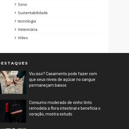
Sono
Sustentabilidade
tecnologia
Veterinária
Vídeo
DESTAQUES
Viu isso? Casamento pode fazer com
que seus níveis de açúcar no sangue
permaneçam baixos
Feb 12, 2023
Consumo moderado de vinho tinto
remodela a flora intestinal e beneficia o
coração, mostra estudo
Feb 08, 2023