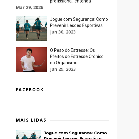
profissional, entenda
Mar 29, 2026
Jogue com Segurança: Como
s
Prevenir Lesões Esportivas
s
Jun 30, 2023
o
e
o
O Peso do Estresse: Os
Efeitos do Estresse Crônico
no Organismo
Jun 29, 2023
s
m
a
FACEBOOK
-
a
s
MAIS LIDAS
s
Jogue com Segurança: Como
a
Prevenir Lesões Esportivas