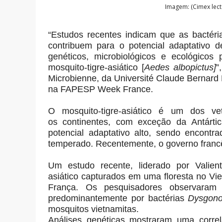
Imagem: (Cimex lectu
“Estudos recentes indicam que as bactéri
contribuem para o potencial adaptativo de
genéticos, microbiológicos e ecológicos
mosquito-tigre-asiático [
Aedes albopictus]
”
Microbienne, da Université Claude Bernard
na FAPESP Week France.
O mosquito-tigre-asiático é um dos 
os continentes, com exceção da Antártic
potencial adaptativo alto, sendo encontr
temperado. Recentemente, o governo francê
Um estudo recente, liderado por Valien
asiático capturados em uma floresta no V
França. Os pesquisadores observaram 
predominantemente por bactérias
Dysgon
mosquitos vietnamitas.
Análises genéticas mostraram uma correl