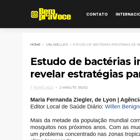
CONTATO
INTERNACI
HOME
UNLABELLED
ESTUDO DE BACTÉRIAS INTESTINAIS DE 
Estudo de bactérias i
revelar estratégias p
7 YEARS AGO
2 MINUTE
READ
Maria Fernanda Ziegler, de Lyon | Agên
Editor Local de Saúde Diário:
Willen Benign
Mais da metade da população mundial corre 
mosquitos nos próximos anos. Com as mud
um problema concentrado nas zonas tropic