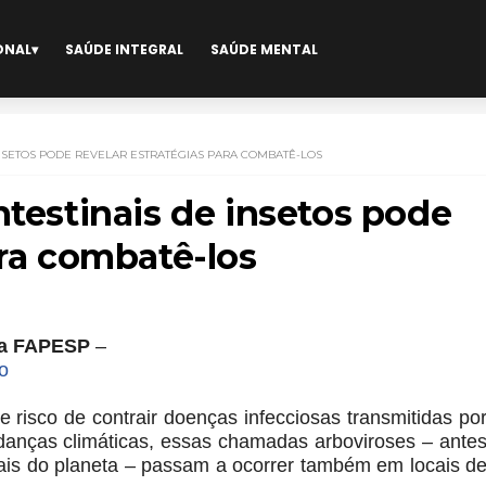
ONAL
SAÚDE INTEGRAL
SAÚDE MENTAL
INSETOS PODE REVELAR ESTRATÉGIAS PARA COMBATÊ-LOS
ntestinais de insetos pode
ara combatê-los
cia FAPESP
–
o
risco de contrair doenças infecciosas transmitidas po
anças climáticas, essas chamadas arboviroses – ante
ais do planeta – passam a ocorrer também em locais d