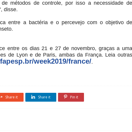
 de métodos de controle, por isso a necessidade d
, disse.
a entre a bactéria e o percevejo com o objetivo d
nseto.
e entre os dias 21 e 27 de novembro, graças a um
des de Lyon e de Paris, ambas da França. Leia outra
.fapesp.br/week2019/france/
.
Share it
Share it
Pin it