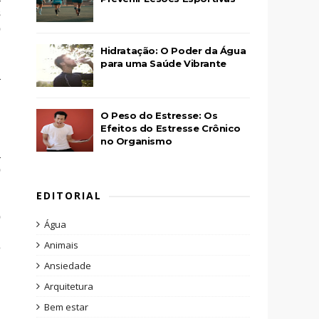
s
o
Hidratação: O Poder da Água
para uma Saúde Vibrante
a
O Peso do Estresse: Os
Efeitos do Estresse Crônico
no Organismo
a
o
EDITORIAL
o
Água
m
Animais
é
Ansiedade
Arquitetura
m
Bem estar
,