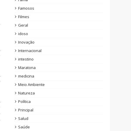
,
Famosos
Filmes
s
Geral
m
idoso
Inovação
á
Internacional
e
intestino
Maratona
a
medicina
0
Meio Ambiente
Natureza
a
Política
é
Principal
o
Salud
o
Saúde