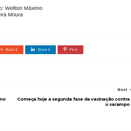
ão: Wellton Máximo
eira Moura
Share it
Share it
Pin it
Next
 no
Começa hoje a segunda fase da vacinação contra
o sarampo