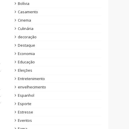
Bolívia
Casamento
Cinema
Culinária
decoração
Destaque
Economia
Educação
o
a
Eleições
Entretenimento
envelhecimento
s
a
Espanhol
a
Esporte
Estresse
Eventos
,
Fama