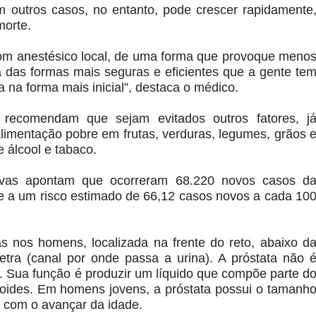
m outros casos, no entanto, pode crescer rapidamente
morte.
com anestésico local, de uma forma que provoque meno
 das formas mais seguras e eficientes que a gente te
a na forma mais inicial”, destaca o médico.
recomendam que sejam evitados outros fatores, j
limentação pobre em frutas, verduras, legumes, grãos 
 álcool e tabaco.
tivas apontam que ocorreram 68.220 novos casos d
 a um risco estimado de 66,12 casos novos a cada 10
s nos homens, localizada na frente do reto, abaixo d
etra (canal por onde passa a urina). A próstata não 
 Sua função é produzir um líquido que compõe parte d
oides. Em homens jovens, a próstata possui o tamanh
com o avançar da idade.