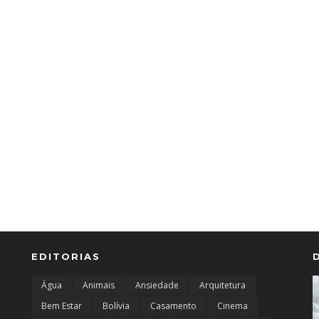
EDITORIAS
Água
Animais
Ansiedade
Arquitetura
Bem Estar
Bolívia
Casamento
Cinema