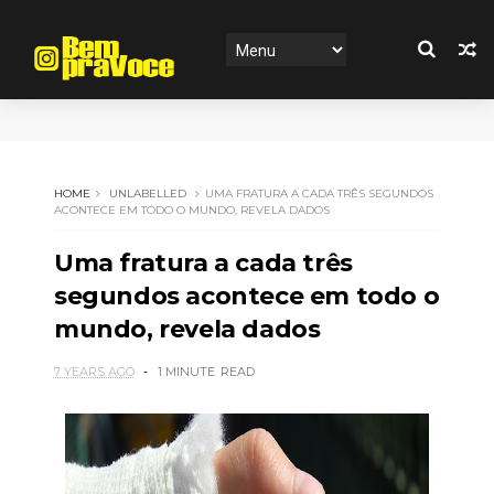
HOME
UNLABELLED
UMA FRATURA A CADA TRÊS SEGUNDOS
ACONTECE EM TODO O MUNDO, REVELA DADOS
Uma fratura a cada três
segundos acontece em todo o
mundo, revela dados
7 YEARS AGO
1 MINUTE
READ