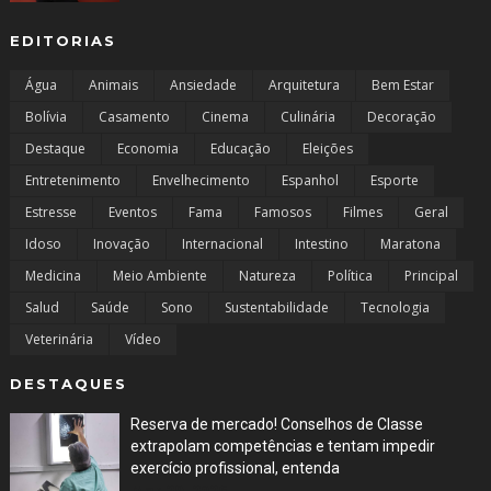
EDITORIAS
Água
Animais
Ansiedade
Arquitetura
Bem Estar
Bolívia
Casamento
Cinema
Culinária
Decoração
Destaque
Economia
Educação
Eleições
Entretenimento
Envelhecimento
Espanhol
Esporte
Estresse
Eventos
Fama
Famosos
Filmes
Geral
Idoso
Inovação
Internacional
Intestino
Maratona
Medicina
Meio Ambiente
Natureza
Política
Principal
Salud
Saúde
Sono
Sustentabilidade
Tecnologia
Veterinária
Vídeo
DESTAQUES
Reserva de mercado! Conselhos de Classe
extrapolam competências e tentam impedir
exercício profissional, entenda
Mar 29, 2026