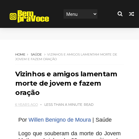
HOME
SAÚDE
VIZINHOS E AMIGOS LAMENTAM MORTE DE
JOVEM E FAZEM ORAÇÃO
Vizinhos e amigos lamentam
morte de jovem e fazem
oração
6 YEARS AGO
LESS THAN A MINUTE
READ
Por
Willen Benigno de Moura
| Saúde
Logo que souberam da morte do Jovem