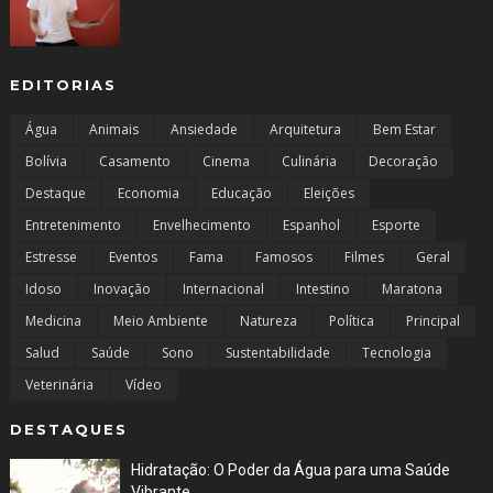
Jun 29, 2023
EDITORIAS
Água
Animais
Ansiedade
Arquitetura
Bem Estar
Bolívia
Casamento
Cinema
Culinária
Decoração
Destaque
Economia
Educação
Eleições
Entretenimento
Envelhecimento
Espanhol
Esporte
Estresse
Eventos
Fama
Famosos
Filmes
Geral
Idoso
Inovação
Internacional
Intestino
Maratona
Medicina
Meio Ambiente
Natureza
Política
Principal
Salud
Saúde
Sono
Sustentabilidade
Tecnologia
Veterinária
Vídeo
DESTAQUES
Hidratação: O Poder da Água para uma Saúde
Vibrante