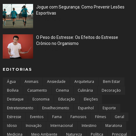
Jogue com Segurança: Como Prevenir Lesões
Esportivas
Jun 30, 2023
O Peso do Estresse: Os Efeitos do Estresse
Crônico no Organismo
Jun 29, 2023
EDITORIAS
Água
Animais
Ansiedade
Arquitetura
Bem Estar
Bolívia
Casamento
Cinema
Culinária
Decoração
Destaque
Economia
Educação
Eleições
Entretenimento
Envelhecimento
Espanhol
Esporte
Estresse
Eventos
Fama
Famosos
Filmes
Geral
Idoso
Inovação
Internacional
Intestino
Maratona
Medicina
Meio Ambiente
Natureza
Política
Principal