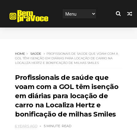
HOME
SAÚDE
PROFISSIONAIS DE SAÚDE QUE VOAM COM A
GOL TÊM ISENÇÃO EM DIÁRIAS PARA LOCAÇÃO DE CARRO NA
LOCALIZA HERTZ E BONIFICAÇÃO DE MILHAS SMILES
Profissionais de saúde que
voam com a GOL têm isenção
em diárias para locação de
carro na Localiza Hertz e
bonificação de milhas Smiles
6 YEARS AGO
5 MINUTE
READ