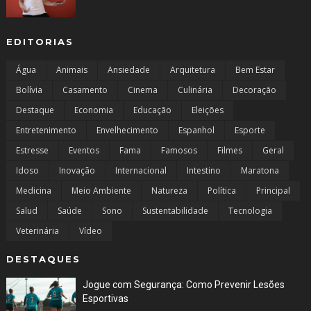
EDITORIAS
Água
Animais
Ansiedade
Arquitetura
Bem Estar
Bolívia
Casamento
Cinema
Culinária
Decoração
Destaque
Economia
Educação
Eleições
Entretenimento
Envelhecimento
Espanhol
Esporte
Estresse
Eventos
Fama
Famosos
Filmes
Geral
Idoso
Inovação
Internacional
Intestino
Maratona
Medicina
Meio Ambiente
Natureza
Política
Principal
Salud
Saúde
Sono
Sustentabilidade
Tecnologia
Veterinária
Vídeo
DESTAQUES
Jogue com Segurança: Como Prevenir Lesões
Esportivas