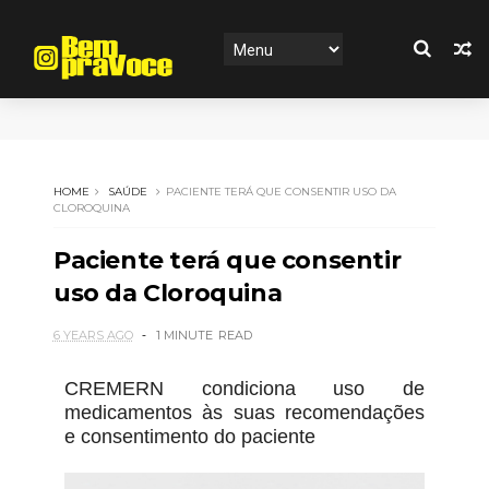
HOME
SAÚDE
PACIENTE TERÁ QUE CONSENTIR USO DA
CLOROQUINA
Paciente terá que consentir
uso da Cloroquina
6 YEARS AGO
1 MINUTE
READ
CREMERN condiciona uso de
medicamentos às suas recomendações
e consentimento do paciente