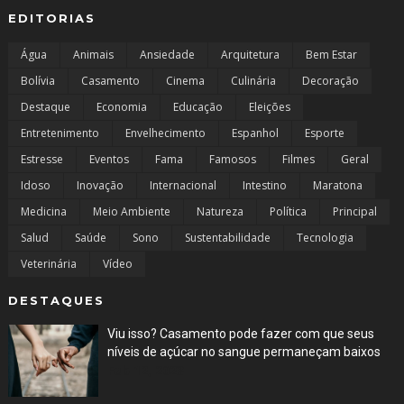
EDITORIAS
Água
Animais
Ansiedade
Arquitetura
Bem Estar
Bolívia
Casamento
Cinema
Culinária
Decoração
Destaque
Economia
Educação
Eleições
Entretenimento
Envelhecimento
Espanhol
Esporte
Estresse
Eventos
Fama
Famosos
Filmes
Geral
Idoso
Inovação
Internacional
Intestino
Maratona
Medicina
Meio Ambiente
Natureza
Política
Principal
Salud
Saúde
Sono
Sustentabilidade
Tecnologia
Veterinária
Vídeo
DESTAQUES
Viu isso? Casamento pode fazer com que seus
níveis de açúcar no sangue permaneçam baixos
Feb 12, 2023