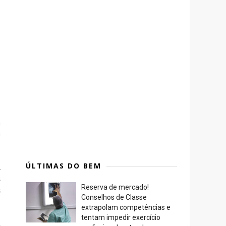
o
a
a
ÚLTIMAS DO BEM
a
s
Reserva de mercado!
s
Conselhos de Classe
extrapolam competências e
tentam impedir exercício
e