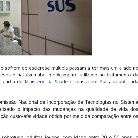
e sofrem de esclerose múltipla passam a ter mais um aliado n
ses o natalizumabe, medicamento utilizado no tratamento d
 partiu do
Ministério da Saúde
e consta em Portaria publicad
Comissão Nacional de Incorporação de Tecnologias no Sistem
nalisado o impacto das mudanças na qualidade de vida do
lação custo-efetividade obtida por meio da comparação entre o
 sobretudo, adultos jovens, com idade entre 20 e 50 anos, 