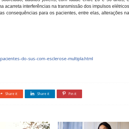
 acarreta interferências na transmissão dos impulsos elétrico
as consequências para os pacientes, entre elas, alterações n
/pacientes-do-sus-com-esclerose-multipla.html
Share it
Share it
Pin it