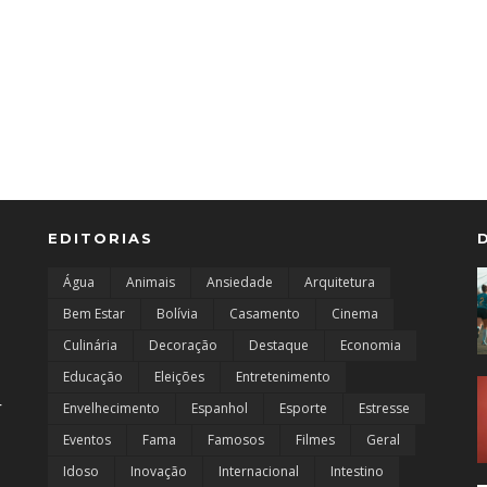
EDITORIAS
Água
Animais
Ansiedade
Arquitetura
Bem Estar
Bolívia
Casamento
Cinema
Culinária
Decoração
Destaque
Economia
Educação
Eleições
Entretenimento
r
Envelhecimento
Espanhol
Esporte
Estresse
Eventos
Fama
Famosos
Filmes
Geral
Idoso
Inovação
Internacional
Intestino