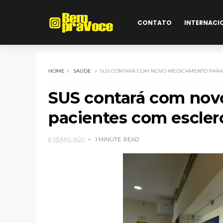
CONTATO
INTERNACI
HOME
SAÚDE
SUS CONTARÁ COM NOVO MEDICAMENTO PARA 
SUS contará com nov
pacientes com escler
6 YEARS AGO
1 MINUTE
READ