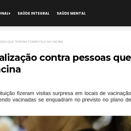
ONAL
SAÚDE INTEGRAL
SAÚDE MENTAL
SOAS QUE TENTAM FURAR FILA DA VACINA
alização contra pessoas qu
acina
ituição fizeram visitas surpresa em locais de vacinaçã
sendo vacinadas se enquadram no previsto no plano d