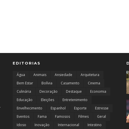
EDITORIAS
Água
Animais
Ansiedade
Arquitetura
Bem Estar
Bolívia
Casamento
Cinema
Culinária
Decoração
Destaque
Economia
Educação
Eleições
Entretenimento
r
Envelhecimento
Espanhol
Esporte
Estresse
Eventos
Fama
Famosos
Filmes
Geral
Idoso
Inovação
Internacional
Intestino