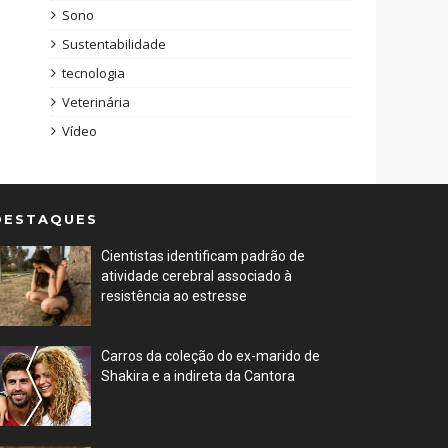
Sono
Sustentabilidade
tecnologia
Veterinária
Vídeo
DESTAQUES
Cientistas identificam padrão de
atividade cerebral associado à
resistência ao estresse
Jan 27, 2023
Carros da coleção do ex-marido de
Shakira e a indireta da Cantora
Jan 19, 2023