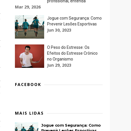
profissional, entenda
Mar 29, 2026
a
Jogue com Segurança: Como
e
Prevenir Lesões Esportivas
Jun 30, 2023
a
s
O Peso do Estresse: Os
Efeitos do Estresse Crônico
no Organismo
Jun 29, 2023
a
.
a
FACEBOOK
s
e
MAIS LIDAS
o
a
Jogue com Segurança: Como
e
Prevenir Lesões Esportivas