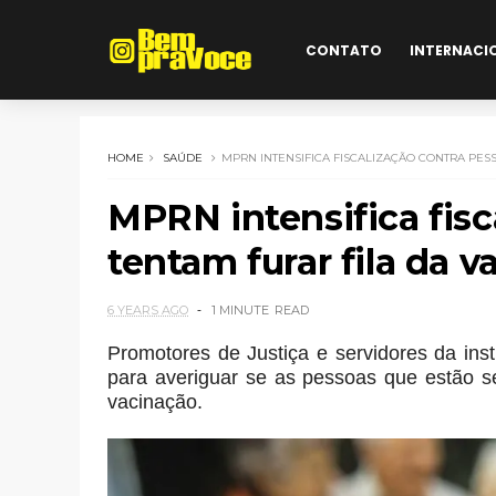
CONTATO
INTERNACI
HOME
SAÚDE
MPRN INTENSIFICA FISCALIZAÇÃO CONTRA PES
MPRN intensifica fisc
tentam furar fila da v
6 YEARS AGO
1 MINUTE
READ
Promotores de Justiça e servidores da inst
para averiguar se as pessoas que estão 
vacinação.