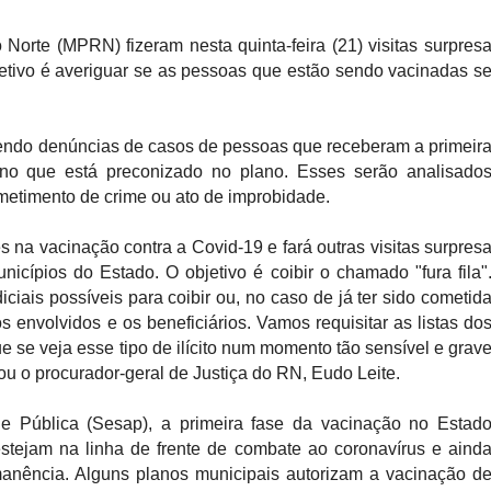
Norte (MPRN) fizeram nesta quinta-feira (21) visitas surpres
jetivo é averiguar se as pessoas que estão sendo vacinadas s
bendo denúncias de casos de pessoas que receberam a primeir
 que está preconizado no plano. Esses serão analisado
ometimento de crime ou ato de improbidade.
 na vacinação contra a Covid-19 e fará outras visitas surpres
cípios do Estado. O objetivo é coibir o chamado "fura fila"
ciais possíveis para coibir ou, no caso de já ter sido cometid
s envolvidos e os beneficiários. Vamos requisitar as listas do
e se veja esse tipo de ilícito num momento tão sensível e grav
ou o procurador-geral de Justiça do RN, Eudo Leite.
e Pública (Sesap), a primeira fase da vacinação no Estad
stejam na linha de frente de combate ao coronavírus e aind
manência. Alguns planos municipais autorizam a vacinação d