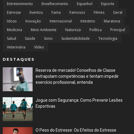
Entretenimento
Envelhecimento
Espanhol
Esporte
Estresse
Eventos
Fama
Famosos
Filmes
Geral
Idoso
Inovação
Internacional
Intestino
Maratona
Medicina
Meio Ambiente
Natureza
Política
Principal
Salud
Saúde
Sono
Sustentabilidade
Tecnologia
Veterinária
Vídeo
DESTAQUES
Reserva de mercado! Conselhos de Classe
extrapolam competências e tentam impedir
exercício profissional, entenda
Mar 29, 2026
Jogue com Segurança: Como Prevenir Lesões
Esportivas
Jun 30, 2023
O Peso do Estresse: Os Efeitos do Estresse