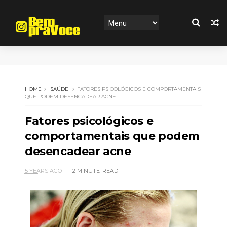
HOME
SAÚDE
FATORES PSICOLÓGICOS E COMPORTAMENTAIS
QUE PODEM DESENCADEAR ACNE
Fatores psicológicos e
comportamentais que podem
desencadear acne
5 YEARS AGO
2 MINUTE
READ