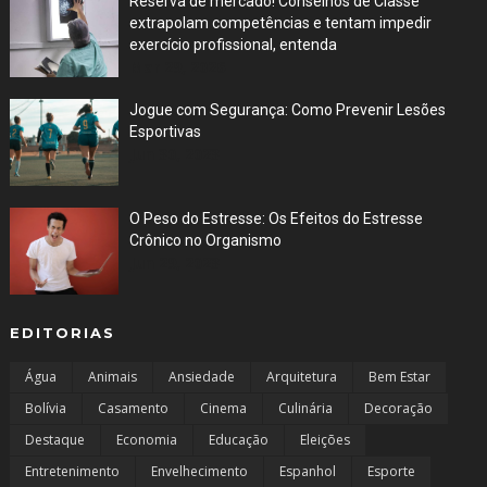
Reserva de mercado! Conselhos de Classe
extrapolam competências e tentam impedir
exercício profissional, entenda
Mar 29, 2026
Jogue com Segurança: Como Prevenir Lesões
Esportivas
Jun 30, 2023
O Peso do Estresse: Os Efeitos do Estresse
Crônico no Organismo
Jun 29, 2023
EDITORIAS
Água
Animais
Ansiedade
Arquitetura
Bem Estar
Bolívia
Casamento
Cinema
Culinária
Decoração
Destaque
Economia
Educação
Eleições
Entretenimento
Envelhecimento
Espanhol
Esporte