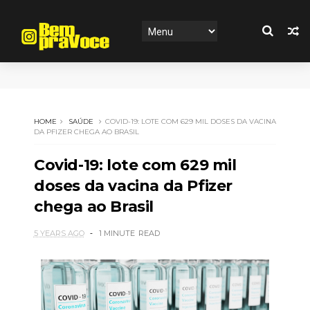
HOME
SAÚDE
COVID-19: LOTE COM 629 MIL DOSES DA VACINA
DA PFIZER CHEGA AO BRASIL
Covid-19: lote com 629 mil
doses da vacina da Pfizer
chega ao Brasil
5 YEARS AGO
1 MINUTE
READ