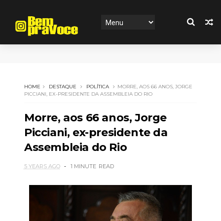
HOME
DESTAQUE
POLÍTICA
MORRE, AOS 66 ANOS, JORGE
PICCIANI, EX-PRESIDENTE DA ASSEMBLEIA DO RIO
Morre, aos 66 anos, Jorge
Picciani, ex-presidente da
Assembleia do Rio
5 YEARS AGO
1 MINUTE
READ