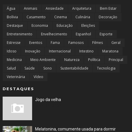
Água
Animais
Ansiedade
Arquitetura
Bem Estar
Bolívia
Casamento
Cinema
Culinária
Decoração
Destaque
Economia
Educação
Eleições
Entretenimento
Envelhecimento
Espanhol
Esporte
Estresse
Eventos
Fama
Famosos
Filmes
Geral
Idoso
Inovação
Internacional
Intestino
Maratona
Medicina
Meio Ambiente
Natureza
Política
Principal
Salud
Saúde
Sono
Sustentabilidade
Tecnologia
Veterinária
Vídeo
DESTAQUES
Jogo da velha
May 09, 2023
Melatonina, comumente usada para dormir