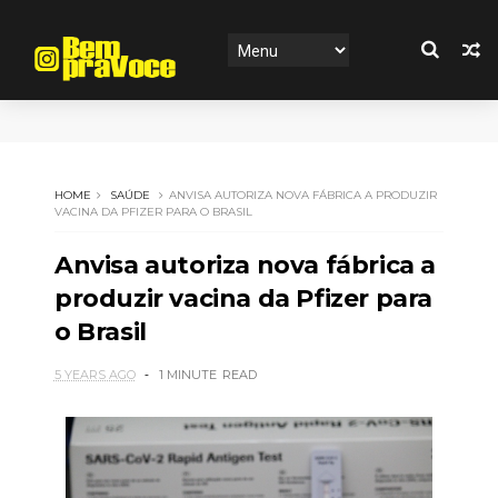
HOME
SAÚDE
ANVISA AUTORIZA NOVA FÁBRICA A PRODUZIR
VACINA DA PFIZER PARA O BRASIL
Anvisa autoriza nova fábrica a
produzir vacina da Pfizer para
o Brasil
5 YEARS AGO
1 MINUTE
READ