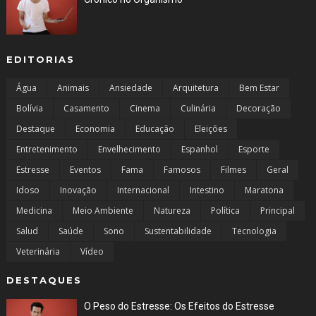
Jun 29, 2023
EDITORIAS
Água
Animais
Ansiedade
Arquitetura
Bem Estar
Bolívia
Casamento
Cinema
Culinária
Decoração
Destaque
Economia
Educação
Eleições
Entretenimento
Envelhecimento
Espanhol
Esporte
Estresse
Eventos
Fama
Famosos
Filmes
Geral
Idoso
Inovação
Internacional
Intestino
Maratona
Medicina
Meio Ambiente
Natureza
Política
Principal
Salud
Saúde
Sono
Sustentabilidade
Tecnologia
Veterinária
Vídeo
DESTAQUES
O Peso do Estresse: Os Efeitos do Estresse