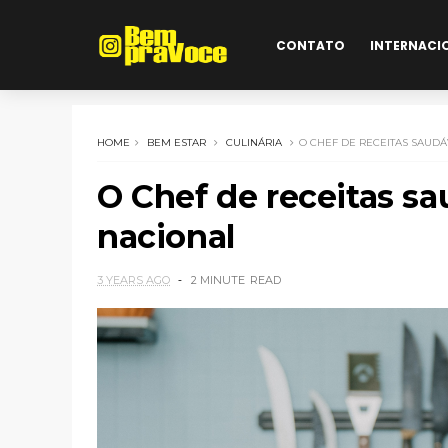
CONTATO
INTERNACI
HOME
BEM ESTAR
CULINÁRIA
O CHEF DE RECEITAS SAUDÁ
O Chef de receitas s
nacional
3 YEARS AGO
2 MINUTE
READ