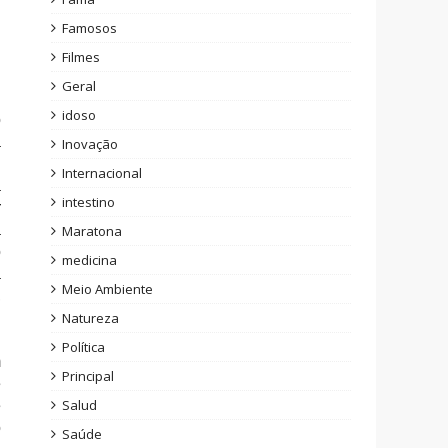
Famosos
.
Filmes
Geral
idoso
o
a
Inovação
u
Internacional
a
intestino
r
a
Maratona
o
medicina
a
Meio Ambiente
,
Natureza
Política
m
Principal
e
Salud
e
o
Saúde