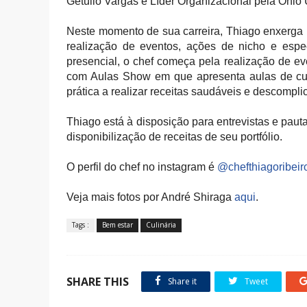
Getulio Vargas e Líder Organizacional pela Ohio U
Neste momento de sua carreira, Thiago enxerga 
realização de eventos, ações de nicho e espe
presencial, o chef começa pela realização de e
com Aulas Show em que apresenta aulas de cul
prática a realizar receitas saudáveis e descompli
Thiago está à disposição para entrevistas e paut
disponibilização de receitas de seu portfólio.
O perfil do chef no instagram é
@chefthiagoribeir
Veja mais fotos por André Shiraga
aqui
.
Tags :
Bem estar
Culinária
SHARE THIS
Share it
Tweet