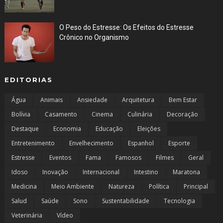
O Peso do Estresse: Os Efeitos do Estresse
Crônico no Organismo
Jun 29, 2023
EDITORIAS
Água
Animais
Ansiedade
Arquitetura
Bem Estar
Bolívia
Casamento
Cinema
Culinária
Decoração
Destaque
Economia
Educação
Eleições
Entretenimento
Envelhecimento
Espanhol
Esporte
Estresse
Eventos
Fama
Famosos
Filmes
Geral
Idoso
Inovação
Internacional
Intestino
Maratona
Medicina
Meio Ambiente
Natureza
Política
Principal
Salud
Saúde
Sono
Sustentabilidade
Tecnologia
Veterinária
Vídeo