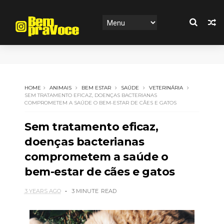
HOME
ANIMAIS
BEM ESTAR
SAÚDE
VETERINÁRIA
SEM TRATAMENTO EFICAZ, DOENÇAS BACTERIANAS
COMPROMETEM A SAÚDE O BEM-ESTAR DE CÃES E GATOS
Sem tratamento eficaz,
doenças bacterianas
comprometem a saúde o
bem-estar de cães e gatos
3 YEARS AGO
3 MINUTE
READ