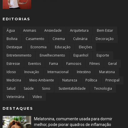
Jun 29, 2023
EDITORIAS
Água
Animais
Ansiedade
Arquitetura
Bem Estar
Bolívia
Casamento
Cinema
Culinária
Decoração
Destaque
Economia
Educação
Eleições
Entretenimento
Envelhecimento
Espanhol
Esporte
Estresse
Eventos
Fama
Famosos
Filmes
Geral
Idoso
Inovação
Internacional
Intestino
Maratona
Medicina
Meio Ambiente
Natureza
Política
Principal
Salud
Saúde
Sono
Sustentabilidade
Tecnologia
Veterinária
Vídeo
DESTAQUES
Melatonina, comumente usada para dormir
melhor, pode piorar quadros de inflamação