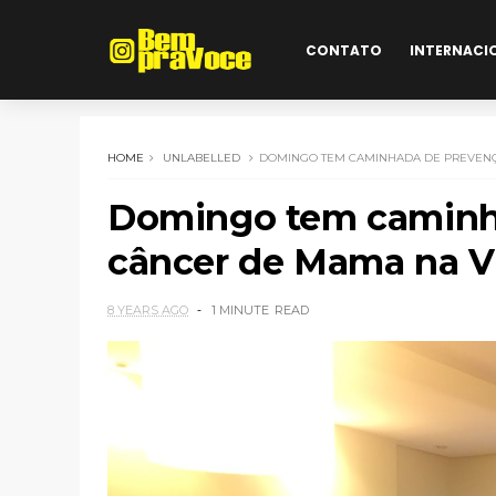
CONTATO
INTERNACI
HOME
UNLABELLED
DOMINGO TEM CAMINHADA DE PREVENÇ
Domingo tem caminh
câncer de Mama na Vi
8 YEARS AGO
1 MINUTE
READ