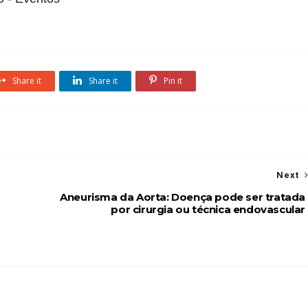
Share it
Share it
Pin it
Next
Aneurisma da Aorta: Doença pode ser tratada
por cirurgia ou técnica endovascular