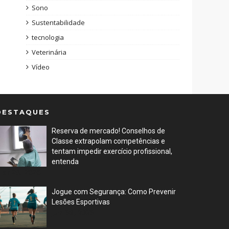
Sono
Sustentabilidade
tecnologia
Veterinária
Vídeo
DESTAQUES
Reserva de mercado! Conselhos de
Classe extrapolam competências e
tentam impedir exercício profissional,
entenda
ar 29, 2026
Jogue com Segurança: Como Prevenir
Lesões Esportivas
Jun 30, 2023