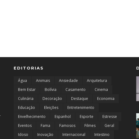
EDITORIAS
Água
Animais
Ansiedade
Arquitetura
Bem Estar
Bolívia
Casamento
Cinema
Culinária
Decoração
Destaque
Economia
M
Educação
Eleições
Entretenimento
r
Envelhecimento
Espanhol
Esporte
Estresse
Eventos
Fama
Famosos
Filmes
Geral
Idoso
Inovação
Internacional
Intestino