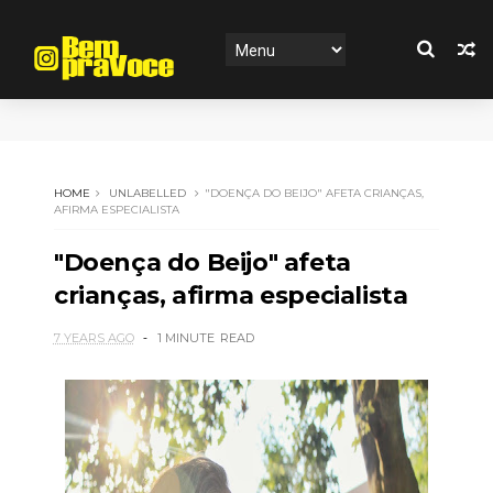
HOME
UNLABELLED
"DOENÇA DO BEIJO" AFETA CRIANÇAS,
AFIRMA ESPECIALISTA
"Doença do Beijo" afeta
crianças, afirma especialista
7 YEARS AGO
1 MINUTE
READ