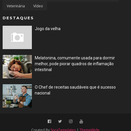
Veterinária
Vídeo
DESTAQUES
Jogo da velha
May 09, 2023
Melatonina, comumente usada para dormir
melhor, pode piorar quadros de inflamação
intestinal
Apr 28, 2023
O Chef de receitas saudáveis que é sucesso
nacional
Apr 10, 2023
Created By
SoraTemplates
|
ThemeWide