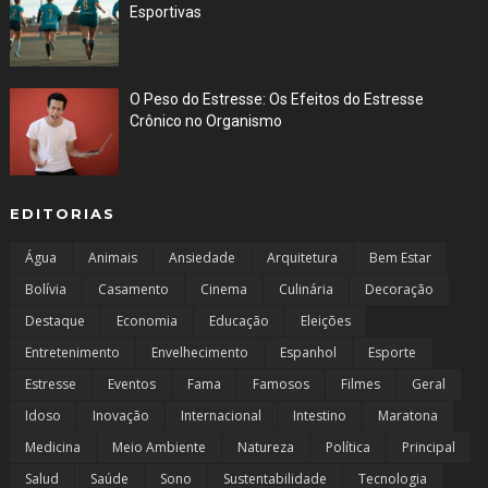
Esportivas
Jun 30, 2023
O Peso do Estresse: Os Efeitos do Estresse
Crônico no Organismo
Jun 29, 2023
EDITORIAS
Água
Animais
Ansiedade
Arquitetura
Bem Estar
Bolívia
Casamento
Cinema
Culinária
Decoração
Destaque
Economia
Educação
Eleições
Entretenimento
Envelhecimento
Espanhol
Esporte
Estresse
Eventos
Fama
Famosos
Filmes
Geral
Idoso
Inovação
Internacional
Intestino
Maratona
Medicina
Meio Ambiente
Natureza
Política
Principal
Salud
Saúde
Sono
Sustentabilidade
Tecnologia